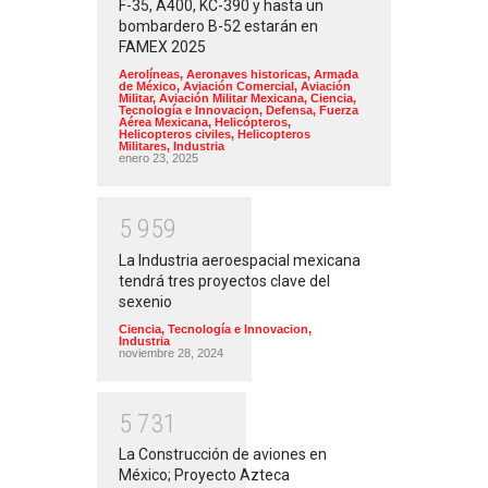
F-35, A400, KC-390 y hasta un
bombardero B-52 estarán en
FAMEX 2025
Aerolíneas
,
Aeronaves historicas
,
Armada
de México
,
Aviación Comercial
,
Aviación
Militar
,
Aviación Militar Mexicana
,
Ciencia,
Tecnología e Innovacion
,
Defensa
,
Fuerza
Aérea Mexicana
,
Helicópteros
,
Helicopteros civiles
,
Helicopteros
Militares
,
Industria
enero 23, 2025
5
9
5
9
La Industria aeroespacial mexicana
tendrá tres proyectos clave del
sexenio
Ciencia, Tecnología e Innovacion
,
Industria
noviembre 28, 2024
5
7
3
1
La Construcción de aviones en
México; Proyecto Azteca