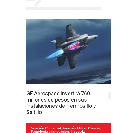
GE Aerospace invertirá 760
0
millones de pesos en sus
instalaciones de Hermosillo y
Saltillo
Aviación Comercial
,
Aviación Militar
,
Ciencia,
Tecnología e Innovacion
,
Industria