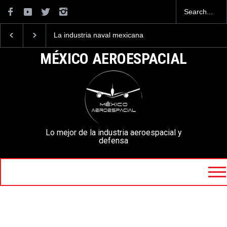
La industria naval mexicana
Entrenar a un piloto p
construirá 32 BUQUES para
volar los nuevos C-13
la Armada de México
mexicanos cuesta 2.9
MÉXICO AEROESPACIAL
millones de dólares
Lo mejor de la industria aeroespacial y
defensa