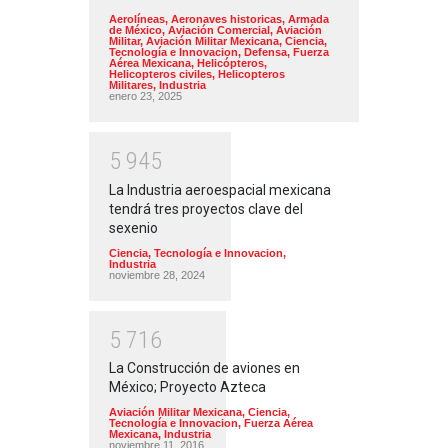
Aerolíneas
,
Aeronaves historicas
,
Armada
de México
,
Aviación Comercial
,
Aviación
Militar
,
Aviación Militar Mexicana
,
Ciencia,
Tecnología e Innovacion
,
Defensa
,
Fuerza
Aérea Mexicana
,
Helicópteros
,
Helicopteros civiles
,
Helicopteros
Militares
,
Industria
enero 23, 2025
5
9
4
5
La Industria aeroespacial mexicana
tendrá tres proyectos clave del
sexenio
Ciencia, Tecnología e Innovacion
,
Industria
noviembre 28, 2024
5
7
1
6
La Construcción de aviones en
México; Proyecto Azteca
Aviación Militar Mexicana
,
Ciencia,
Tecnología e Innovacion
,
Fuerza Aérea
Mexicana
,
Industria
noviembre 11, 2016