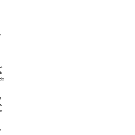
e
n
 a
te
ado
s
do
os
e