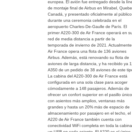
europea. El avión fue entregado desde la lín
de montaje final de Airbus en Mirabel, Quebe
Canadá, y presentado oficialmente al público
durante una ceremonia celebrada en el
aeropuerto Charles-De-Gaulle de París. El
primer A220-300 de Air France operará en s
red de media distancia a partir de la
temporada de invierno de 2021. Actualmente
Air France opera una flota de 136 aviones
Airbus. Además, está renovando su flota de
aviones de larga distancia, y ha recibido ya 1
A350 de un pedido de 38 aviones de este tip
La cabina del A220-300 de Air France está
configurada en una sola clase para acoger
cómodamente a 148 pasajeros. Además de
ofrecer un confort superior en el pasillo único
con asientos más amplios, ventanas más
grandes y hasta un 20% más de espacio de
almacenamiento por pasajero en el techo, el
A220 de Air France también cuenta con
conectividad WiFi completa en toda la cabina
un USB en cada asiento. El A220 es el único