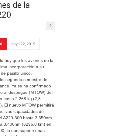
nes de la
220
0
al
mayo 22, 2019
o hoy que los aviones de la
ltima incorporación a su
de pasillo único,
 del segundo semestre de
ance. Ya se ha confirmado
mo al despegue (MTOW) del
 hasta 2.268 kg (2,3
s). El nuevo MTOW permitirá
ectivas capacidades de
el A220-300 hasta 3.350nm
ta 3.400nm (6296.8 km) en
100, lo que supone unas