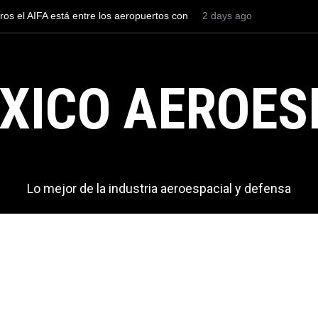
nte a los F-35C del Cuerpo de Marines de
2 days ago
Entrenar a un piloto 
specto oxidado
cuesta 2.9 millones d
XICO AEROES
Lo mejor de la industria aeroespacial y defensa