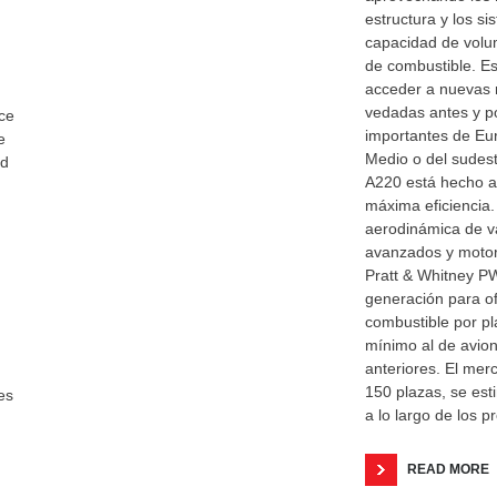
estructura y los s
capacidad de volu
de combustible. Es
acceder a nuevas 
vedadas antes y p
ce
importantes de Eu
e
Medio o del sudeste
ad
A220 está hecho a
máxima eficiencia.
aerodinámica de v
avanzados y motor
Pratt & Whitney P
generación para o
combustible por p
mínimo al de avio
anteriores. El mer
150 plazas, se es
es
a lo largo de los 
READ MORE