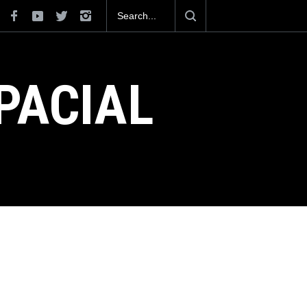
para volar los nuevos C-130J mexicanos
e dólares
PACIAL