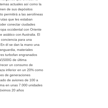
istemas actuales así como la
men de sus depósitos
to permitirá a las aerolíneas
rutas que les estaban
oder conectar ciudades
ropa occidental con Oriente
 asiático con Australia. El
 conciencia para una
 En él se dan la mano una
anguardia, materiales
es turbofan engranados
W1500G de última
frecer un consumo de
laza inferior en un 20% como
nes de generaciones
cado de aviones de 100 a
tima en unas 7.000 unidades
próximos 20 años