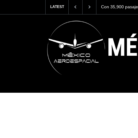
sajeros el AIFA está entre los aeropuertos con
Se critica durame
LATEST
internacionales de México, pero muy lejos del
EE. UU. por su a
MÉ