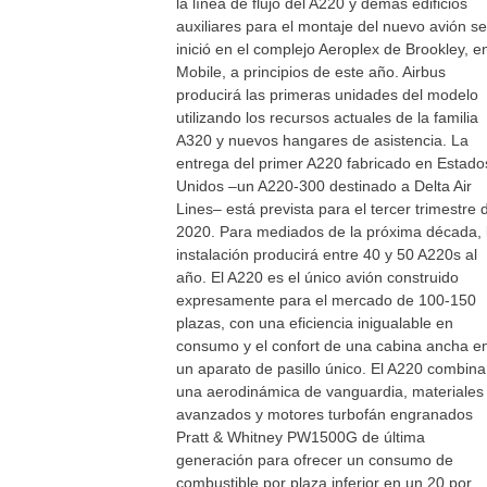
la línea de flujo del A220 y demás edificios
auxiliares para el montaje del nuevo avión se
inició en el complejo Aeroplex de Brookley, e
Mobile, a principios de este año. Airbus
producirá las primeras unidades del modelo
utilizando los recursos actuales de la familia
A320 y nuevos hangares de asistencia. La
entrega del primer A220 fabricado en Estado
Unidos –un A220-300 destinado a Delta Air
Lines– está prevista para el tercer trimestre 
2020. Para mediados de la próxima década, 
instalación producirá entre 40 y 50 A220s al
año. El A220 es el único avión construido
expresamente para el mercado de 100-150
plazas, con una eficiencia inigualable en
consumo y el confort de una cabina ancha e
un aparato de pasillo único. El A220 combina
una aerodinámica de vanguardia, materiales
avanzados y motores turbofán engranados
Pratt & Whitney PW1500G de última
generación para ofrecer un consumo de
combustible por plaza inferior en un 20 por