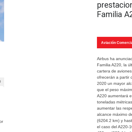
prestacio
Familia A
Aviación Comerci
Airbus ha anunciad
Familia A220, la ú
cartera de aviones 
ofrecerán a partir
0
2020 un mayor alc
que el peso máxi
A220 aumentará en
toneladas métrica
aumentar las resp
alcance máximo d
(6204.2 km) y has
or
el caso del A220-