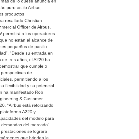
más de lo quese anuncia en
más puro estilo Airbus,
os productos
a resaltado Christian
mercial Officer de Airbus.
permitirá a los operadores
que no están al alcance de
ones pequeños de pasillo
idad”. “Desde su entrada en
a de tres años, el A220 ha
 demostrar que cumple o
 perspectivas de
ciales, permitiendo a los
u flexibilidad y su potencial
ún ha manifestado Rob
gineering & Customer
20. “Airbus está reforzando
 plataforma A220 y
pacidades del modelo para
as demandas del mercado”.
 prestaciones se logrará
márgenes que brindan la