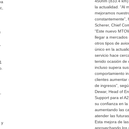
450nm (833.4 km) 
ea
la actualidad. “Al 
c,
mejoramos nuestr
constantemente”, h
Scherer, Chief Com
“Este nuevo MTOW 
u
llegar a mercados 
otros tipos de avi
,
único en la actual
servicio hace cerc
tenido ocasión de
1
incluso supera sus
o.
comportamiento ini
clientes aumentar s
de ingresos”, seg
Dewar, Head of En
,
Support para el A2
su confianza en la
aumentando las ca
atender las futur
Esta mejora de las
 y
aprovechando los 