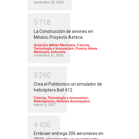
noviembre 28, 2024
5
7
1
8
La Construcción de aviones en
México; Proyecto Azteca
Aviación Militar Mexicana
,
Ciencia,
Tecnología e Innovacion
,
Fuerza Aérea
Mexicana
,
Industria
noviembre 11, 2016
5
2
6
0
Crea el Politécnico un simulador de
helicóptero Bell 412.
Ciencia, Tecnología e Innovacion
,
Helicópteros
,
Historia Aeronautica
marzo 9, 2017
4
4
0
0
Embraer entrega 206 aeronaves en