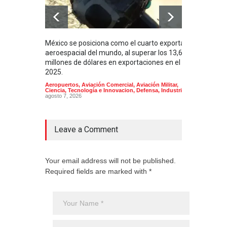
México se posiciona como el cuarto exportador
La i
aeroespacial del mundo, al superar los 13,600
BUQU
millones de dólares en exportaciones en el
Arma
2025.
Aeropuertos
,
Aviación Comercial
,
Aviación Militar
,
Ciencia, Tecnología e Innovacion
,
Defensa
,
Industria
agosto 7, 2026
Leave a Comment
Your email address will not be published.
Required fields are marked with *