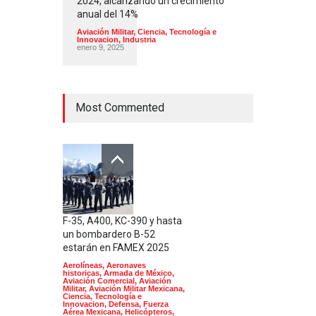
2024, alcanzando un crecimiento
anual del 14%
Aviación Militar
,
Ciencia, Tecnología e
Innovacion
,
Industria
enero 9, 2025
Most Commented
F-35, A400, KC-390 y hasta
un bombardero B-52
estarán en FAMEX 2025
Aerolíneas
,
Aeronaves
historicas
,
Armada de México
,
Aviación Comercial
,
Aviación
Militar
,
Aviación Militar Mexicana
,
Ciencia, Tecnología e
Innovacion
,
Defensa
,
Fuerza
Aérea Mexicana
,
Helicópteros
,