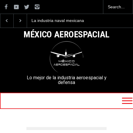
La industria naval mexicana
Entrenar a un piloto par
construirá 32 BUQUES para
volar los nuevos C-130
la Armada de México
mexicanos cuesta 2.9
MÉXICO AEROESPACIAL
millones de dólares
Lo mejor de la industria aeroespacial y
defensa