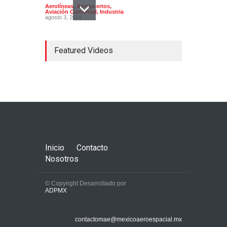
Aerolíneas
,
Aeropuertos
,
Aviación Comercial
,
Industria
agosto 3, 2024
Featured Videos
La AFAC publica los
Indicadores de la Aviación
Mexicana 2022
Aerolíneas
,
Aeropuertos
,
Aviación Comercial
febrero 4, 2023
Inicio
Contacto
Nosotros
© Copyright Desarrollado por
ADPMX
Kukulcan será la imagen del
90 aniversario de
contactomae@mexicoaeroespacial.mx
Aeroméxico