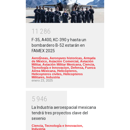
1
1
2
8
6
F-35, A400, KC-390 y hasta un
bombardero B-52 estarán en
FAMEX 2025
Aerolíneas
,
Aeronaves historicas
,
Armada
de México
,
Aviación Comercial
,
Aviación
Militar
,
Aviación Militar Mexicana
,
Ciencia,
Tecnología e Innovacion
,
Defensa
,
Fuerza
Aérea Mexicana
,
Helicópteros
,
Helicopteros civiles
,
Helicopteros
Militares
,
Industria
enero 23, 2025
5
9
4
6
La Industria aeroespacial mexicana
tendrá tres proyectos clave del
sexenio
Ciencia, Tecnología e Innovacion
,
Industria