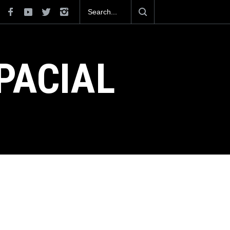
México se posiciona como el cuarto exportador aeroespacial
del mundo, al superar los 13,600 millones de dólares en
exportaciones en el 2025.
PACIAL