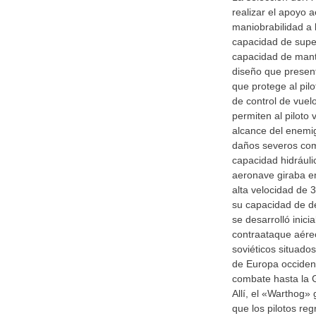
realizar el apoyo 
maniobrabilidad a ba
capacidad de super
capacidad de mant
diseño que presen
que protege al pilo
de control de vue
permiten al piloto 
alcance del enemig
daños severos como
capacidad hidráuli
aeronave giraba e
alta velocidad de 
su capacidad de d
se desarrolló inic
contraataque aéreo
soviéticos situados
de Europa occidenta
combate hasta la 
Allí, el «Warthog»
que los pilotos re