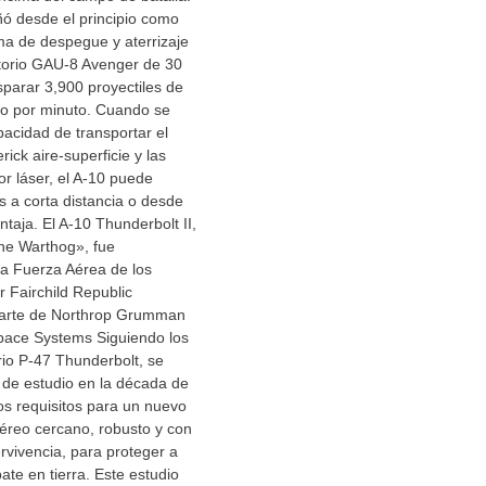
eñó desde el principio como
ma de despegue y aterrizaje
atorio GAU-8 Avenger de 30
parar 3,900 proyectiles de
o por minuto. Cuando se
acidad de transportar el
ick aire-superficie y las
r láser, el A-10 puede
s a corta distancia o desde
taja. El A-10 Thunderbolt II,
e Warthog», fue
la Fuerza Aérea de los
 Fairchild Republic
arte de Northrop Grumman
pace Systems Siguiendo los
io P-47 Thunderbolt, se
 de estudio en la década de
los requisitos para un nuevo
éreo cercano, robusto y con
vivencia, para proteger a
ate en tierra. Este estudio