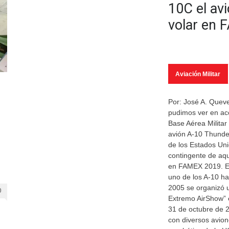
10C el av
volar en 
Aviación Militar
Por: José A. Que
pudimos ver en acc
Base Aérea Militar
avión A-10 Thunder
de los Estados Uni
contingente de aq
en FAMEX 2019. Es
uno de los A-10 ha
2005 se organizó 
0
Extremo AirShow” e
31 de octubre de 2
con diversos avio