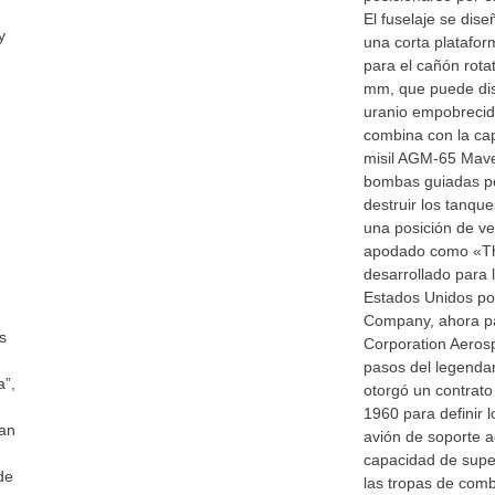
El fuselaje se dis
y
una corta platafor
para el cañón rot
mm, que puede dis
uranio empobrecid
combina con la cap
misil AGM-65 Maver
bombas guiadas po
destruir los tanque
una posición de ven
apodado como «Th
desarrollado para 
Estados Unidos por
Company, ahora p
s
Corporation Aeros
pasos del legendar
a”,
otorgó un contrato
1960 para definir 
can
avión de soporte a
capacidad de super
de
las tropas de comb