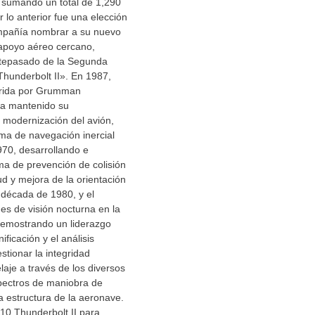
, sumando un total de 1,290
 lo anterior fue una elección
ompañía nombrar a su nuevo
 apoyo aéreo cercano,
tepasado de la Segunda
hunderbolt II». En 1987,
uirida por Grumman
ha mantenido su
a modernización del avión,
ema de navegación inercial
970, desarrollando e
ema de prevención de colisión
itud y mejora de la orientación
a década de 1980, y el
s de visión nocturna en la
emostrando un liderazgo
nificación y el análisis
stionar la integridad
elaje a través de los diversos
pectros de maniobra de
la estructura de la aeronave.
-10 Thunderbolt II para