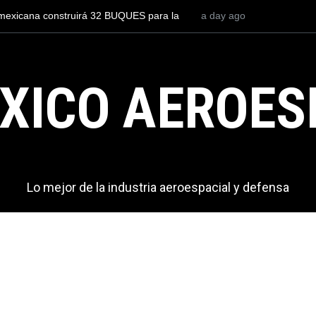
Entrenar a un piloto para volar los nuevos C-130J mexicanos
a day ago
cuesta 2.9 millones de dólares
XICO AEROES
Lo mejor de la industria aeroespacial y defensa