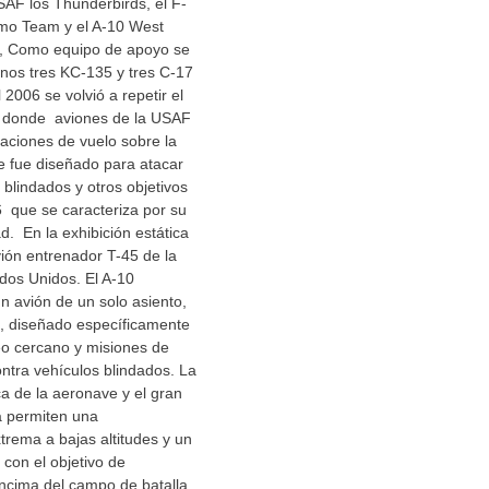
SAF los Thunderbirds, el F-
mo Team y el A-10 West
 Como equipo de apoyo se
nos tres KC-135 y tres C-17
2006 se volvió a repetir el
o donde aviones de la USAF
aciones de vuelo sobre la
e fue diseñado para atacar
 blindados y otros objetivos
16 que se caracteriza por su
d. En la exhibición estática
ión entrenador T-45 de la
dos Unidos. El A-10
un avión de un solo asiento,
n, diseñado específicamente
eo cercano y misiones de
ontra vehículos blindados. La
a de la aeronave y el gran
a permiten una
trema a bajas altitudes y un
con el objetivo de
ncima del campo de batalla.