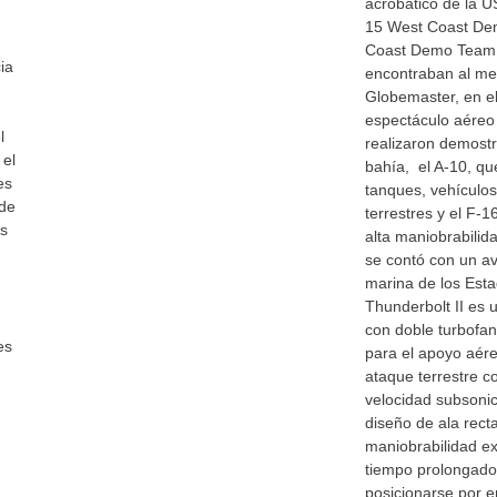
acrobático de la U
15 West Coast De
Coast Demo Team,
ia
encontraban al me
Globemaster, en el 
espectáculo aére
l
realizaron demostr
 el
bahía, el A-10, qu
es
tanques, vehículos
 de
terrestres y el F-
es
alta maniobrabilida
se contó con un av
marina de los Esta
Thunderbolt II es 
con doble turbofa
es
para el apoyo aér
ataque terrestre c
velocidad subsonic
diseño de ala rect
maniobrabilidad ex
tiempo prolongado 
posicionarse por e