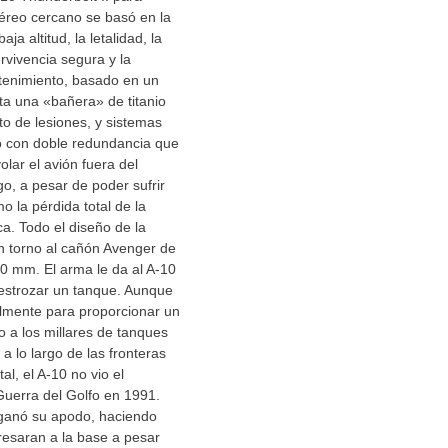
aéreo cercano se basó en la
ja altitud, la letalidad, la
vivencia segura y la
enimiento, basado en un
ta una «bañera» de titanio
to de lesiones, y sistemas
lo con doble redundancia que
volar el avión fuera del
o, a pesar de poder sufrir
 la pérdida total de la
ca. Todo el diseño de la
n torno al cañón Avenger de
30 mm. El arma le da al A-10
estrozar un tanque. Aunque
ialmente para proporcionar un
 a los millares de tanques
 a lo largo de las fronteras
l, el A-10 no vio el
Guerra del Golfo en 1991.
 ganó su apodo, haciendo
gresaran a la base a pesar