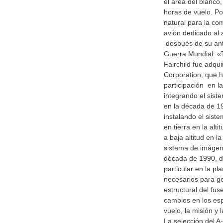
el área del blanco
horas de vuelo. Por
natural para la c
avión dedicado al
después de su an
Guerra Mundial: «T
Fairchild fue adq
Corporation, que 
participación en l
integrando el sist
en la década de 1
instalando el sist
en tierra en la alt
a baja altitud en l
sistema de imágene
década de 1990, d
particular en la pla
necesarios para ge
estructural del fus
cambios en los es
vuelo, la misión y 
La selección del A