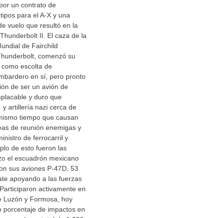
 por un contrato de
tipos para el A-X y una
de vuelo que resultó en la
Thunderbolt II. El caza de la
ndial de Fairchild
 Thunderbolt, comenzó su
a como escolta de
bardero en sí, pero pronto
ión de ser un avión de
mplacable y duro que
 artillería nazi cerca de
 mismo tiempo que causan
reas de reunión enemigas y
inistro de ferrocarril y
plo de esto fueron las
izo el escuadrón mexicano
on sus aviones P-47D, 53
te apoyando a las fuerzas
. Participaron activamente en
e Luzón y Formosa, hoy
o porcentaje de impactos en