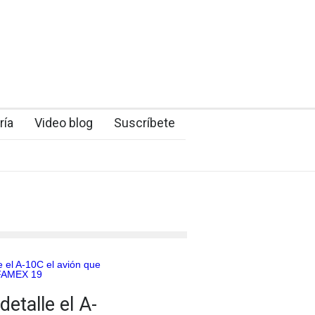
ría
Video blog
Suscríbete
etalle el A-