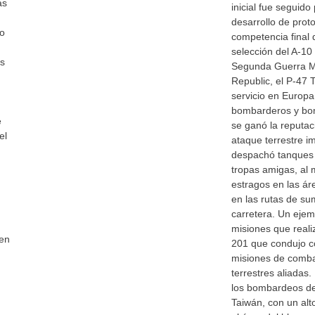
as
inicial fue seguido
desarrollo de proto
no
competencia final 
selección del A-10 
os
Segunda Guerra Mu
Republic, el P-47
servicio en Europ
bombarderos y bom
e
se ganó la reputac
el
ataque terrestre i
despachó tanques y
tropas amigas, al
estragos en las á
en las rutas de sum
carretera. Un ejem
misiones que real
 en
201 que condujo c
misiones de comba
terrestres aliadas
los bombardeos d
Taiwán, con un alt