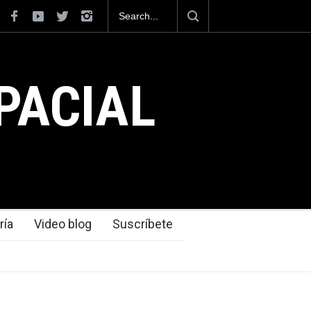
México se posiciona como el cuarto exportador aeroespacial
del mundo, al superar los 13,600 millones de dólares en
exportaciones en el 2025.
PACIAL
ría
Video blog
Suscríbete