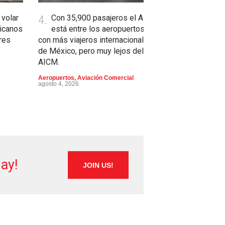
 volar
4.
Con 35,900 pasajeros el AIFA
5.
Se critica 
icanos
está entre los aeropuertos
35C del C
res
con más viajeros internacionales
EE. UU. por su
de México, pero muy lejos del
Aviación Militar
,
D
AICM.
Aeropuertos
,
Aviación Comercial
agosto 4, 2026
ay!
JOIN US!