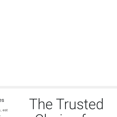
The Trusted
es
, est
e