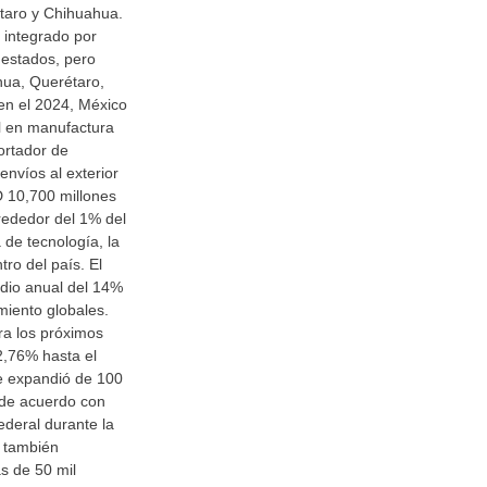
taro y Chihuahua.
 integrado por
 estados, pero
hua, Querétaro,
en el 2024, México
al en manufactura
ortador de
nvíos al exterior
 10,700 millones
lrededor del 1% del
 de tecnología, la
ro del país. El
edio anual del 14%
miento globales.
ra los próximos
2,76% hasta el
e expandió de 100
de acuerdo con
ederal durante la
 también
s de 50 mil