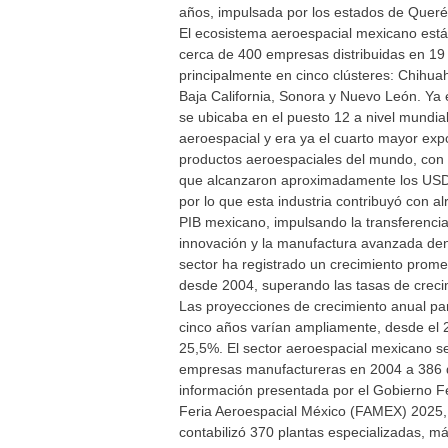
años, impulsada por los estados de Queré
El ecosistema aeroespacial mexicano está
cerca de 400 empresas distribuidas en 19
principalmente en cinco clústeres: Chihua
Baja California, Sonora y Nuevo León. Ya 
se ubicaba en el puesto 12 a nivel mundi
aeroespacial y era ya el cuarto mayor exp
productos aeroespaciales del mundo, con e
que alcanzaron aproximadamente los USD
por lo que esta industria contribuyó con a
PIB mexicano, impulsando la transferencia
innovación y la manufactura avanzada dent
sector ha registrado un crecimiento prom
desde 2004, superando las tasas de creci
Las proyecciones de crecimiento anual pa
cinco años varían ampliamente, desde el 
25,5%. El sector aeroespacial mexicano s
empresas manufactureras en 2004 a 386 
información presentada por el Gobierno F
Feria Aeroespacial México (FAMEX) 2025,
contabilizó 370 plantas especializadas, má