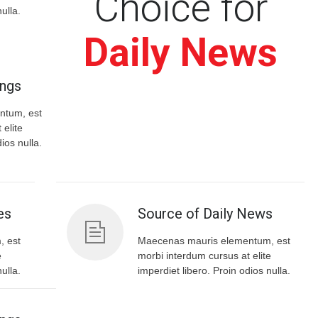
Choice for
ulla.
Daily News
ings
ntum, est
 elite
ios nulla.
es
Source of Daily News
, est
Maecenas mauris elementum, est
e
morbi interdum cursus at elite
ulla.
imperdiet libero. Proin odios nulla.