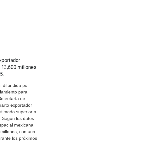
xportador
s 13,600 millones
5.
n difundida por
iamiento para
Secretaría de
uarto exportador
estimado superior a
. Según los datos
espacial mexicana
millones, con una
rante los próximos