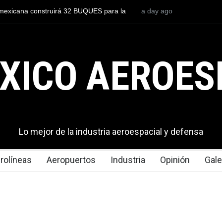
la
Entrenar a un piloto para volar los nuevos C-130J mexicanos
a day ago
cuesta 2.9 millones de dólares
XICO AEROES
Lo mejor de la industria aeroespacial y defensa
rolíneas
Aeropuertos
Industria
Opinión
Gale