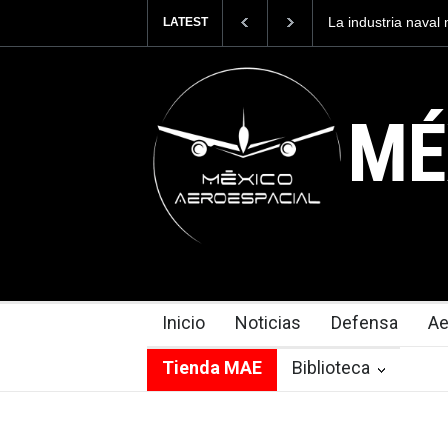
La industria naval mexicana construirá 32 BUQUES para 
LATEST
Armada de México
MÉ
Inicio
Noticias
Defensa
Ae
Tienda MAE
Biblioteca