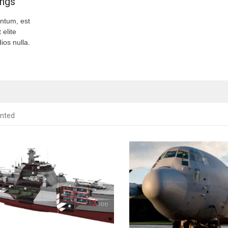
ings
ntum, est
 elite
ios nulla.
nted