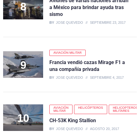
Aviones de varias naciones arriban
a México para brindar ayuda tras
sismo
BY
JOSE QUEVEDO
SEPTIEMBRE 23, 2017
AVIACIÓN MILITAR
Francia vendió cazas Mirage F1 a
una compañía privada
BY
JOSE QUEVEDO
SEPTIEMBRE 4, 2017
AVIACIÓN
HELICÓPTEROS
HELICOPTEROS
MILITAR
MILITARES
CH-53K King Stallion
BY
JOSE QUEVEDO
AGOSTO 20, 2017