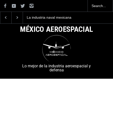
La industria naval mexicana
Entrenar a un piloto p
construirá 32 BUQUES para
volar los nuevos C-13
la Armada de México
mexicanos cuesta 2.9
MÉXICO AEROESPACIAL
millones de dólares
Lo mejor de la industria aeroespacial y
defensa