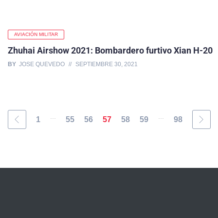
AVIACIÓN MILITAR
Zhuhai Airshow 2021: Bombardero furtivo Xian H-20
BY
JOSE QUEVEDO
SEPTIEMBRE 30, 2021
...
...
1
55
56
57
58
59
98