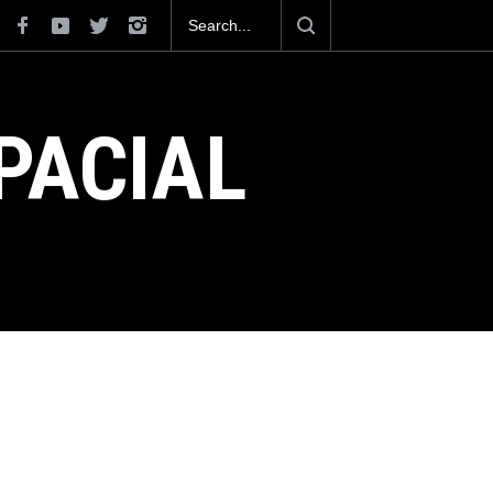
 aeropuertos con
La industria naval mexicana construirá 32 BUQU
o muy lejos del
Armada de México
PACIAL