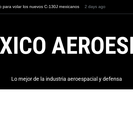
evos C-130J mexicanos
Con 35,900 pasajeros el AIFA está entre los
2 days ago
más viajeros internacionales de México, per
AICM.
XICO AEROES
Lo mejor de la industria aeroespacial y defensa