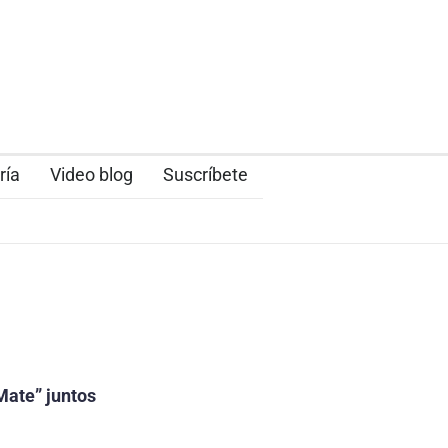
ría
Video blog
Suscríbete
Mate” juntos