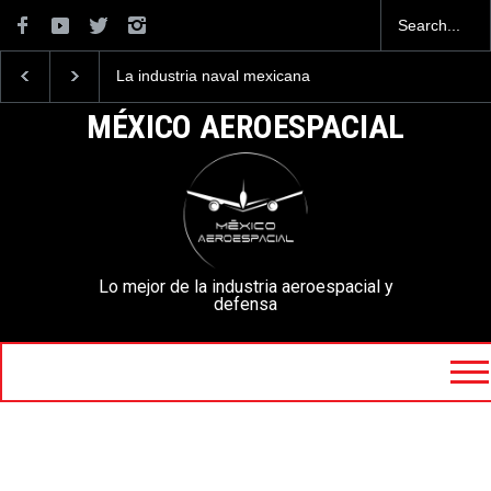
La industria naval mexicana
Entrenar a un piloto p
construirá 32 BUQUES para
volar los nuevos C-13
la Armada de México
mexicanos cuesta 2.9
MÉXICO AEROESPACIAL
millones de dólares
Lo mejor de la industria aeroespacial y
defensa