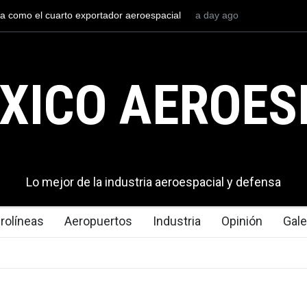
a como el cuarto exportador aeroespacial
a day ago
La industria naval mex
rar los 13,600 millones de dólares en
Armada de México
l 2025.
XICO AEROES
Lo mejor de la industria aeroespacial y defensa
rolíneas
Aeropuertos
Industria
Opinión
Gale