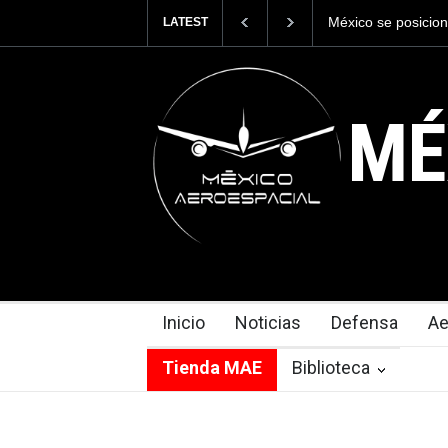
México se posicion
LATEST
del mundo, al supe
exportaciones en e
MÉ
Inicio
Noticias
Defensa
Ae
Tienda MAE
Biblioteca